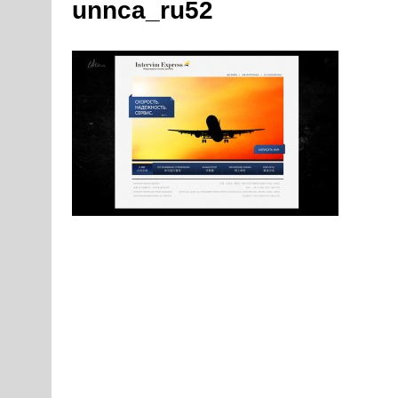
unnca_ru52