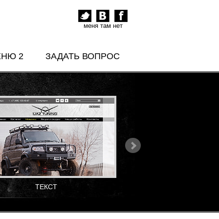
меня там нет
ЕНЮ 2
ЗАДАТЬ ВОПРОС
ТЕКСТ
ТЕКСТ