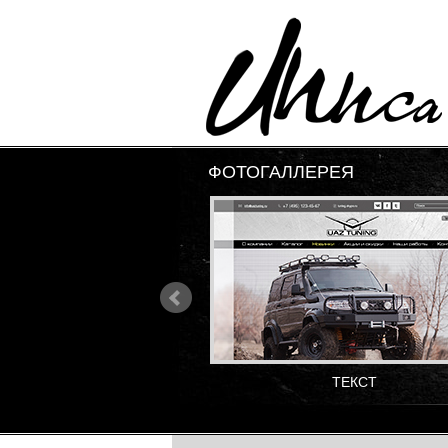
ФОТОГАЛЛЕРЕЯ
ТЕКСТ
ТЕКСТ