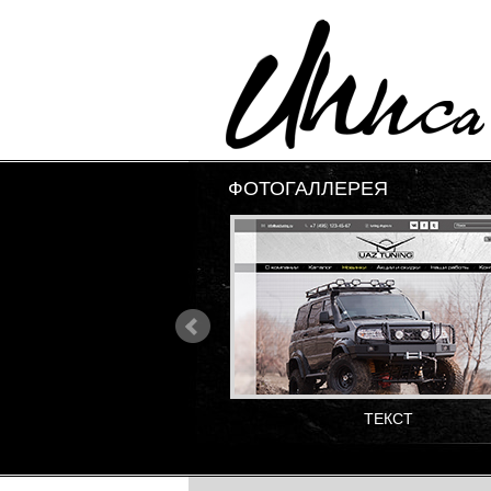
ФОТОГАЛЛЕРЕЯ
ТЕКСТ
ТЕКСТ