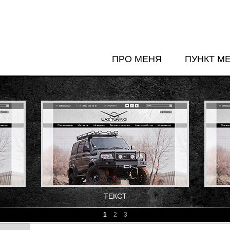
ПРО МЕНЯ
ПУНКТ М
ТЕКСТ
1
2
3