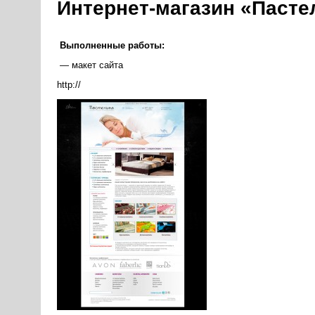
Интернет-магазин «Пасте
Выполненные работы:
— макет сайта
http://