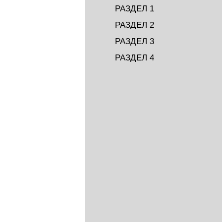
РАЗДЕЛ 1
РАЗДЕЛ 2
РАЗДЕЛ 3
РАЗДЕЛ 4